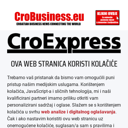
ÜBER UNS
OVA WEB STRANICA KORISTI KOLAČIĆE
IMPRESSUM
Trebamo vaš pristanak da bismo vam omogućili puni
AGB
pristup našim medijskim uslugama. Korištenjem
kolačića, JavaScript-a i sličnih tehnologija, mi i naši
DATENSCHUTZ
kvalificirani partneri imamo priliku otkriti vam
personalizirani sadržaj i oglase. Slažem se s korištenjem
MEDIADATEN
kolačića u svrhu
web analize i digitalnog oglašavanja
.
Čak i ako nastavim koristiti ovu web stranicu uz
ARHIVA (PDF)
onemogućene kolačiće, suglasan/a sam s pravilima i