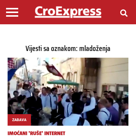
Vijesti sa oznakom: mladoženja
ZABAVA
IMOĆANI 'RUŠE' INTERNET