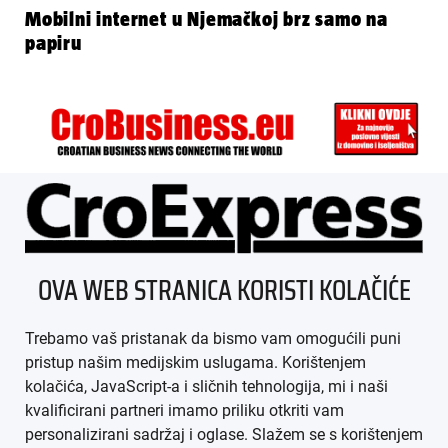
Mobilni internet u Njemačkoj brz samo na
papiru
ÜBER UNS
OVA WEB STRANICA KORISTI KOLAČIĆE
IMPRESSUM
Trebamo vaš pristanak da bismo vam omogućili puni
AGB
pristup našim medijskim uslugama. Korištenjem
kolačića, JavaScript-a i sličnih tehnologija, mi i naši
DATENSCHUTZ
kvalificirani partneri imamo priliku otkriti vam
personalizirani sadržaj i oglase. Slažem se s korištenjem
MEDIADATEN