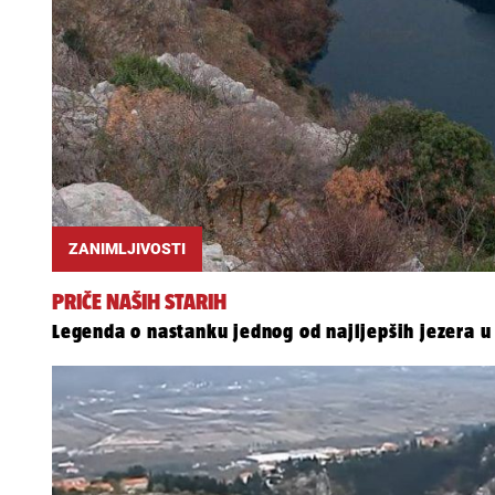
ZANIMLJIVOSTI
PRIČE NAŠIH STARIH
Legenda o nastanku jednog od najljepših jezera u