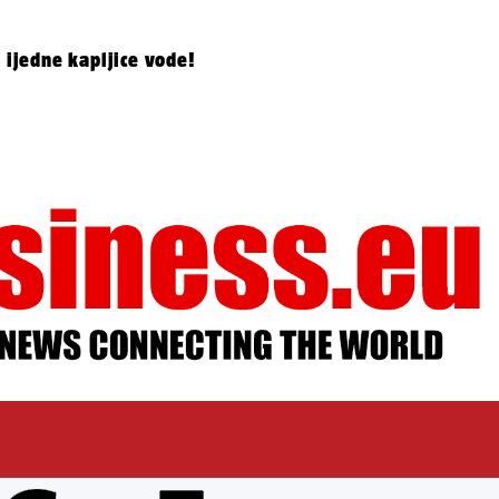
 ijedne kapljice vode!