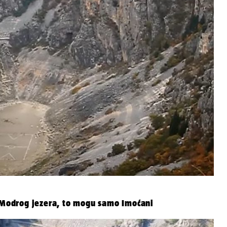
Modrog jezera, to mogu samo Imoćani