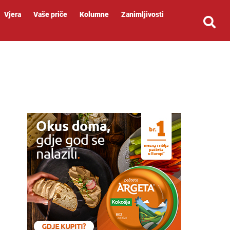
Vjera
Vaše priče
Kolumne
Zanimljivosti