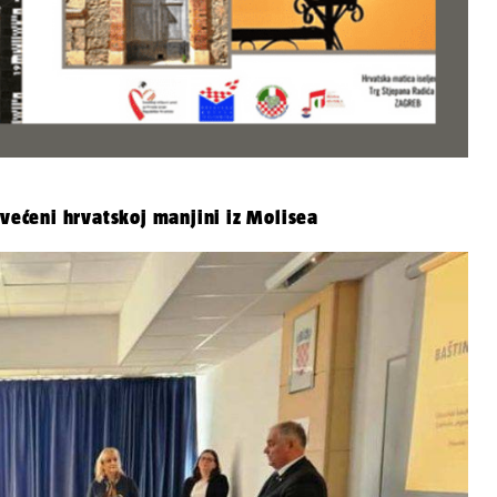
svećeni hrvatskoj manjini iz Molisea