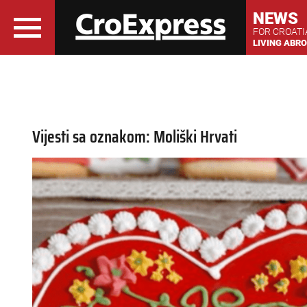
NEWS
FOR CROAT
LIVING ABR
Vijesti sa oznakom: Moliški Hrvati