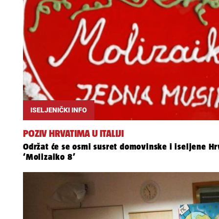
ISELJENIČKI INFO
POZIV HRVATIMA U ITALIJI
Održat će se osmi susret domovinske i iseljene H
‘Molizaiko 8’