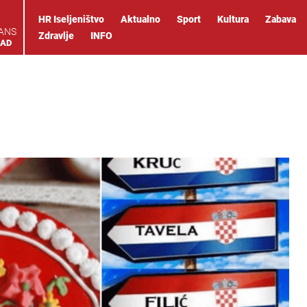
HR Iseljeništvo
Aktualno
Sport
Kultura
Zabava
IANS
Zdravlje
INFO
OAD