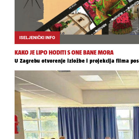
ISELJENIČKI INFO
KAKO JE LIPO HODITI S ONE BANE MORA
U Zagrebu otvorenje izložbe i projekcija filma po