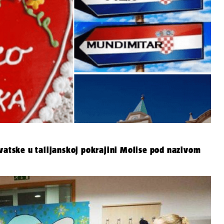
rvatske u talijanskoj pokrajini Molise pod nazivom