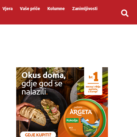
Vjera
Vaše priče
Kolumne
Zanimljivosti