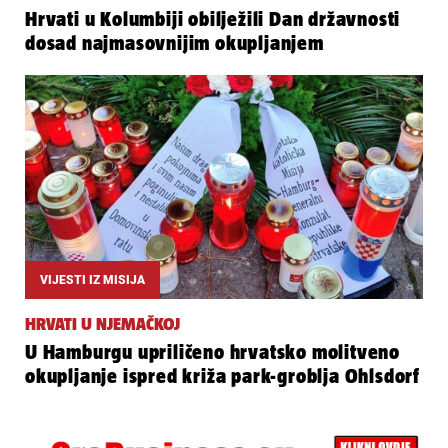
Hrvati u Kolumbiji obilježili Dan državnosti
dosad najmasovnijim okupljanjem
VIJESTI IZ MISIJA
HRVATI U NJEMAČKOJ
U Hamburgu upriličeno hrvatsko molitveno
okupljanje ispred križa park-groblja Ohlsdorf