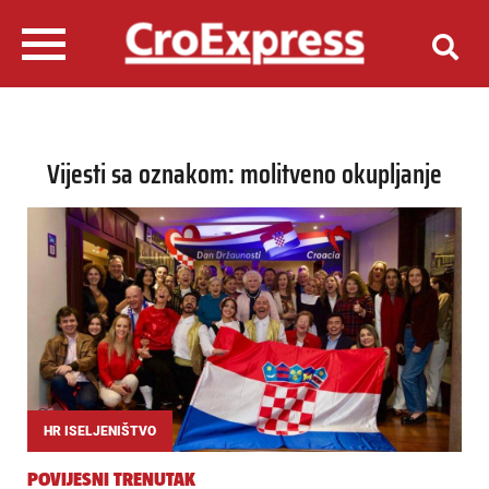
Vijesti sa oznakom: molitveno okupljanje
HR ISELJENIŠTVO
POVIJESNI TRENUTAK