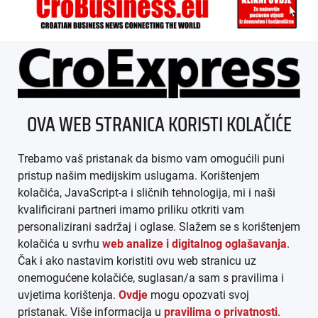
ÜBER UNS
OVA WEB STRANICA KORISTI KOLAČIĆE
IMPRESSUM
Trebamo vaš pristanak da bismo vam omogućili puni
AGB
pristup našim medijskim uslugama. Korištenjem
kolačića, JavaScript-a i sličnih tehnologija, mi i naši
DATENSCHUTZ
kvalificirani partneri imamo priliku otkriti vam
personalizirani sadržaj i oglase. Slažem se s korištenjem
MEDIADATEN
kolačića u svrhu
web analize i digitalnog oglašavanja
.
Čak i ako nastavim koristiti ovu web stranicu uz
ARHIVA (PDF)
onemogućene kolačiće, suglasan/a sam s pravilima i
uvjetima korištenja.
Ovdje
mogu opozvati svoj
pristanak. Više informacija u
pravilima o privatnosti
.