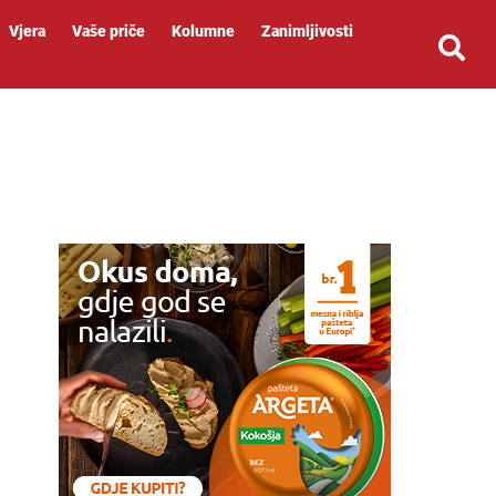
Vjera
Vaše priče
Kolumne
Zanimljivosti