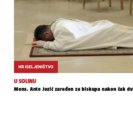
HR ISELJENIŠTVO
U SOLINU
Mons. Ante Jozić zaređen za biskupa nakon čak d