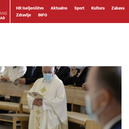
HR Iseljeništvo
Aktualno
Sport
Kultura
Zabava
IANS
Zdravlje
INFO
OAD