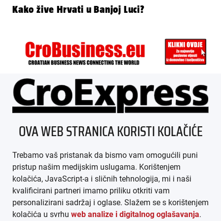
Kako žive Hrvati u Banjoj Luci?
ÜBER UNS
OVA WEB STRANICA KORISTI KOLAČIĆE
IMPRESSUM
Trebamo vaš pristanak da bismo vam omogućili puni
AGB
pristup našim medijskim uslugama. Korištenjem
kolačića, JavaScript-a i sličnih tehnologija, mi i naši
DATENSCHUTZ
kvalificirani partneri imamo priliku otkriti vam
personalizirani sadržaj i oglase. Slažem se s korištenjem
MEDIADATEN
kolačića u svrhu
web analize i digitalnog oglašavanja
.