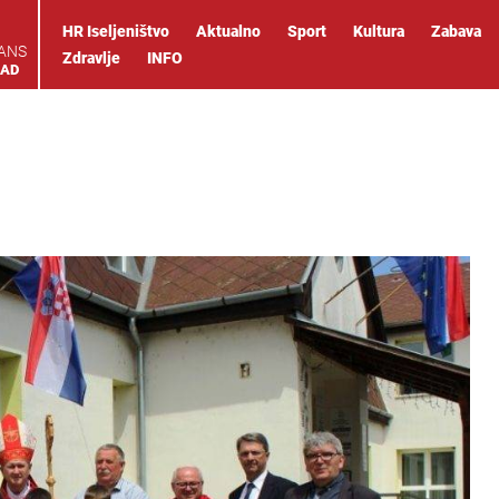
HR Iseljeništvo
Aktualno
Sport
Kultura
Zabava
IANS
Zdravlje
INFO
OAD