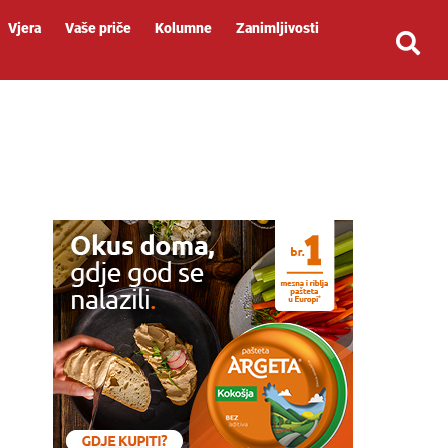
Vjera
Vaše priče
Kolumne
Zanimljivosti