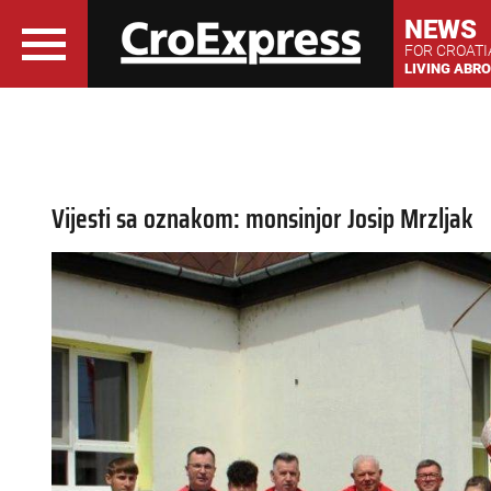
NEWS
FOR CROAT
LIVING ABR
Vijesti sa oznakom: monsinjor Josip Mrzljak