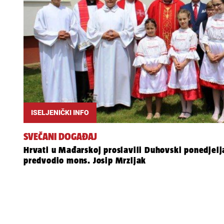
ISELJENIČKI INFO
SVEČANI DOGAĐAJ
Hrvati u Mađarskoj proslavili Duhovski ponedjelj
predvodio mons. Josip Mrzljak