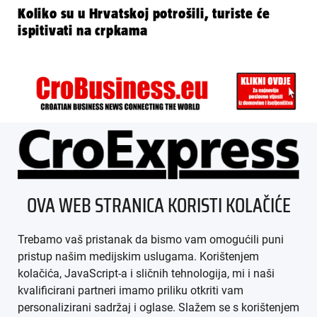
Koliko su u Hrvatskoj potrošili, turiste će
ispitivati na crpkama
ÜBER UNS
OVA WEB STRANICA KORISTI KOLAČIĆE
IMPRESSUM
Trebamo vaš pristanak da bismo vam omogućili puni
AGB
pristup našim medijskim uslugama. Korištenjem
kolačića, JavaScript-a i sličnih tehnologija, mi i naši
DATENSCHUTZ
kvalificirani partneri imamo priliku otkriti vam
personalizirani sadržaj i oglase. Slažem se s korištenjem
MEDIADATEN