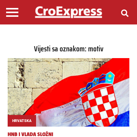
Vijesti sa oznakom: motiv
HRVATSKA
HNB I VLADA SLOŽNI