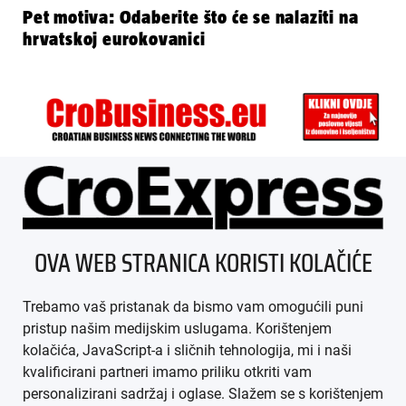
Pet motiva: Odaberite što će se nalaziti na
hrvatskoj eurokovanici
ÜBER UNS
OVA WEB STRANICA KORISTI KOLAČIĆE
IMPRESSUM
Trebamo vaš pristanak da bismo vam omogućili puni
AGB
pristup našim medijskim uslugama. Korištenjem
kolačića, JavaScript-a i sličnih tehnologija, mi i naši
DATENSCHUTZ
kvalificirani partneri imamo priliku otkriti vam
personalizirani sadržaj i oglase. Slažem se s korištenjem
MEDIADATEN