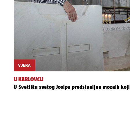
VJERA
U KARLOVCU
U Svetištu svetog Josipa predstavljen mozaik koji 