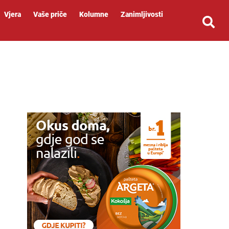
Vjera
Vaše priče
Kolumne
Zanimljivosti