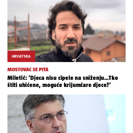
HRVATSKA
MOSTOVAC SE PITA
Miletić: ‘Djeca nisu cipele na sniženju…Tko
štiti uhićene, moguće krijumčare djece?’