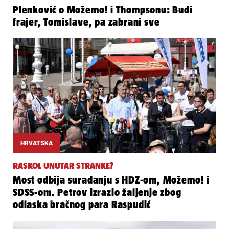
Plenković o Možemo! i Thompsonu: Budi
frajer, Tomislave, pa zabrani sve
HRVATSKA
RASKOL UNUTAR STRANKE?
Most odbija suradanju s HDZ-om, Možemo! i
SDSS-om. Petrov izrazio žaljenje zbog
odlaska bračnog para Raspudić