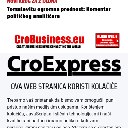
NOVI KRUG ZA 2 TJEDNA
Tomaševiću ogromna prednost: Komentar
političkog analitičara
ÜBER UNS
OVA WEB STRANICA KORISTI KOLAČIĆE
IMPRESSUM
Trebamo vaš pristanak da bismo vam omogućili puni
AGB
pristup našim medijskim uslugama. Korištenjem
kolačića, JavaScript-a i sličnih tehnologija, mi i naši
DATENSCHUTZ
kvalificirani partneri imamo priliku otkriti vam
personalizirani sadržaj i oglase. Slažem se s korištenjem