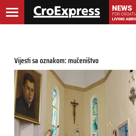
NEWS
FOR CROAT
LIVING ABR
Vijesti sa oznakom: mučeništvo