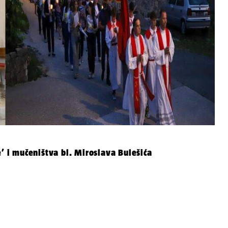
e’ i mučeništva bl. Miroslava Bulešića