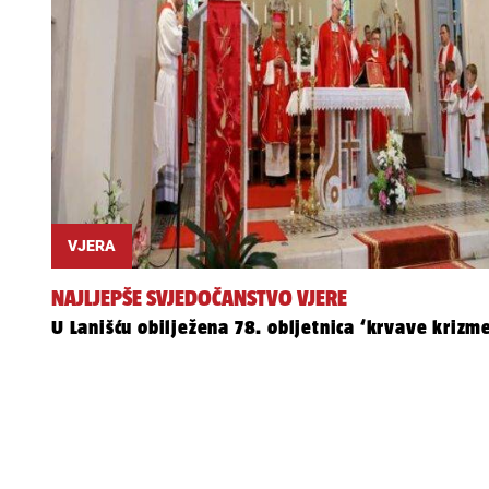
VJERA
NAJLJEPŠE SVJEDOČANSTVO VJERE
U Lanišću obilježena 78. obljetnica ‘krvave krizm