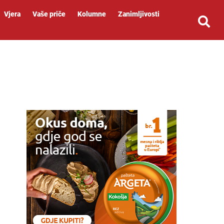
Vjera
Vaše priče
Kolumne
Zanimljivosti