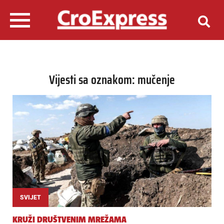
Vijesti sa oznakom: mučenje
SVIJET
KRUŽI DRUŠTVENIM MREŽAMA