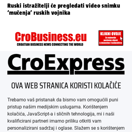
Ruski istražitelji će pregledati video snimku
‘mučenja’ ruskih vojnika
ÜBER UNS
OVA WEB STRANICA KORISTI KOLAČIĆE
IMPRESSUM
Trebamo vaš pristanak da bismo vam omogućili puni
AGB
pristup našim medijskim uslugama. Korištenjem
kolačića, JavaScript-a i sličnih tehnologija, mi i naši
DATENSCHUTZ
kvalificirani partneri imamo priliku otkriti vam
personalizirani sadržaj i oglase. Slažem se s korištenjem
MEDIADATEN