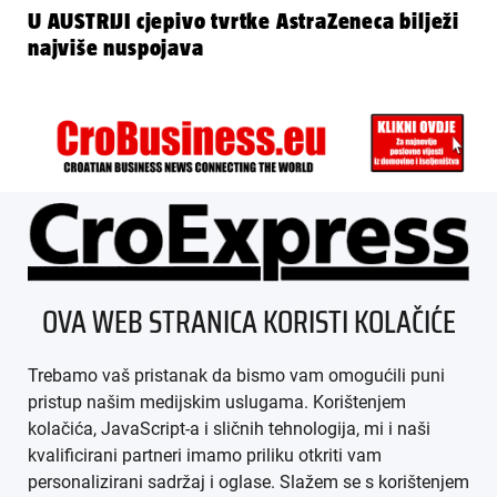
U AUSTRIJI cjepivo tvrtke AstraZeneca bilježi
najviše nuspojava
ÜBER UNS
OVA WEB STRANICA KORISTI KOLAČIĆE
IMPRESSUM
Trebamo vaš pristanak da bismo vam omogućili puni
AGB
pristup našim medijskim uslugama. Korištenjem
kolačića, JavaScript-a i sličnih tehnologija, mi i naši
DATENSCHUTZ
kvalificirani partneri imamo priliku otkriti vam
personalizirani sadržaj i oglase. Slažem se s korištenjem
MEDIADATEN