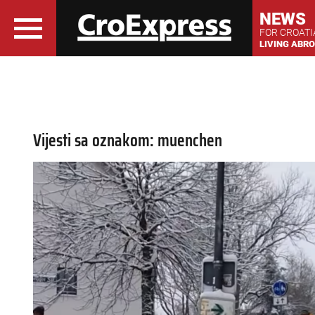
NEWS
FOR CROAT
LIVING ABR
Vijesti sa oznakom: muenchen