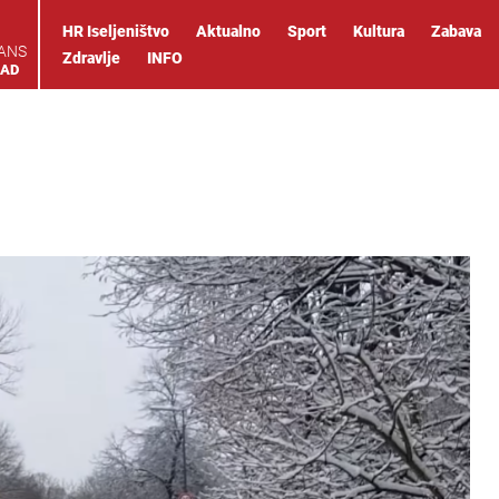
HR Iseljeništvo
Aktualno
Sport
Kultura
Zabava
IANS
Zdravlje
INFO
OAD