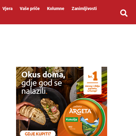
Vjera
Vaše priče
Kolumne
Zanimljivosti