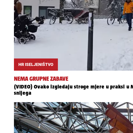
HR ISELJENIŠTVO
NEMA GRUPNE ZABAVE
(VIDEO) Ovako izgledaju stroge mjere u praksi u Mü
snijega