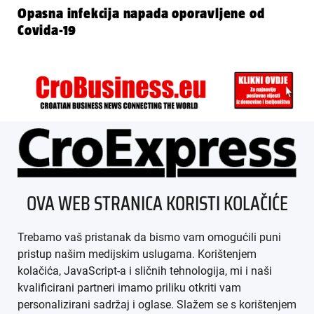
Opasna infekcija napada oporavljene od
Covida-19
ÜBER UNS
OVA WEB STRANICA KORISTI KOLAČIĆE
IMPRESSUM
Trebamo vaš pristanak da bismo vam omogućili puni
AGB
pristup našim medijskim uslugama. Korištenjem
kolačića, JavaScript-a i sličnih tehnologija, mi i naši
DATENSCHUTZ
kvalificirani partneri imamo priliku otkriti vam
personalizirani sadržaj i oglase. Slažem se s korištenjem
MEDIADATEN