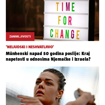
ZANIMLJIVOSTI
'NELJUDSKI I NESHVATLJIVO'
Münhenski napad 50 godina poslije: Kraj
napetosti u odnosima Njemačke i Izraela?