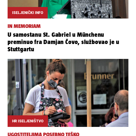
ISELJENIČKI INFO
IN MEMORIAM
U samostanu St. Gabriel u Münchenu
preminuo fra Damjan Čovo, službovao je u
Stuttgartu
HR ISELJENIŠTVO
UGOSTITELJIMA POSEBNO TEŠKO