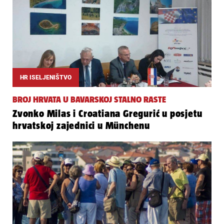
HR ISELJENIŠTVO
BROJ HRVATA U BAVARSKOJ STALNO RASTE
Zvonko Milas i Croatiana Gregurić u posjetu
hrvatskoj zajednici u Münchenu