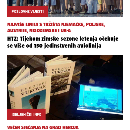
POSLOVNE VIJESTI
NAJVIŠE LINIJA S TRŽIŠTA NJEMAČKE, POLJSKE,
AUSTRIJE, NIZOZEMSKE I UK-A
HTZ: Tijekom zimske sezone letenja očekuje
se više od 150 jedinstvenih aviolinija
ISELJENIČKI INFO
VEČER SJEĆANJA NA GRAD HEROJA