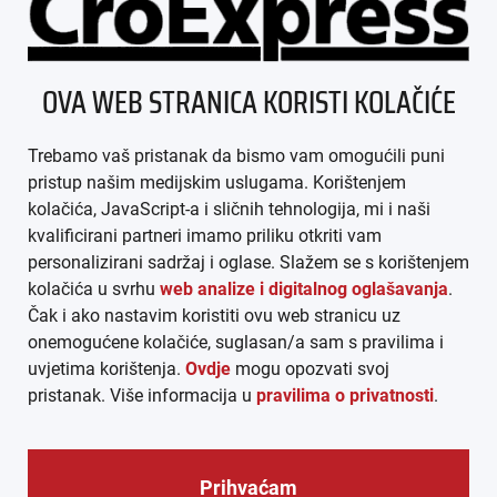
ÜBER UNS
OVA WEB STRANICA KORISTI KOLAČIĆE
IMPRESSUM
Trebamo vaš pristanak da bismo vam omogućili puni
AGB
pristup našim medijskim uslugama. Korištenjem
kolačića, JavaScript-a i sličnih tehnologija, mi i naši
DATENSCHUTZ
kvalificirani partneri imamo priliku otkriti vam
personalizirani sadržaj i oglase. Slažem se s korištenjem
MEDIADATEN
kolačića u svrhu
web analize i digitalnog oglašavanja
.
Čak i ako nastavim koristiti ovu web stranicu uz
ARHIVA (PDF)
onemogućene kolačiće, suglasan/a sam s pravilima i
uvjetima korištenja.
Ovdje
mogu opozvati svoj
pristanak. Više informacija u
pravilima o privatnosti
.
Prihvaćam