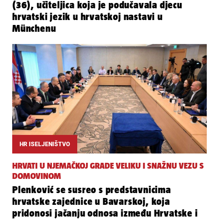
(36), učiteljica koja je podučavala djecu
hrvatski jezik u hrvatskoj nastavi u
Münchenu
HR ISELJENIŠTVO
HRVATI U NJEMAČKOJ GRADE VELIKU I SNAŽNU VEZU S
DOMOVINOM
Plenković se susreo s predstavnicima
hrvatske zajednice u Bavarskoj, koja
pridonosi jačanju odnosa između Hrvatske i