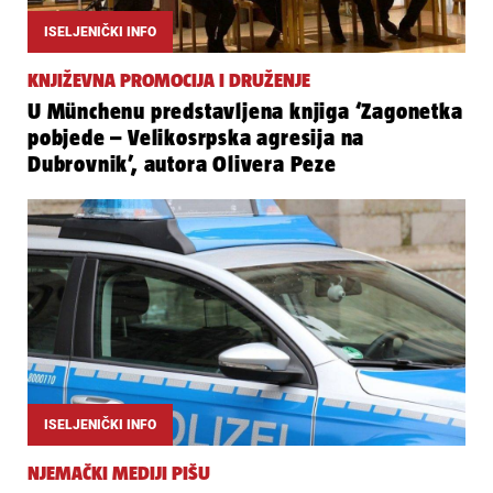
ISELJENIČKI INFO
KNJIŽEVNA PROMOCIJA I DRUŽENJE
U Münchenu predstavljena knjiga ‘Zagonetka
pobjede – Velikosrpska agresija na
Dubrovnik’, autora Olivera Peze
ISELJENIČKI INFO
NJEMAČKI MEDIJI PIŠU