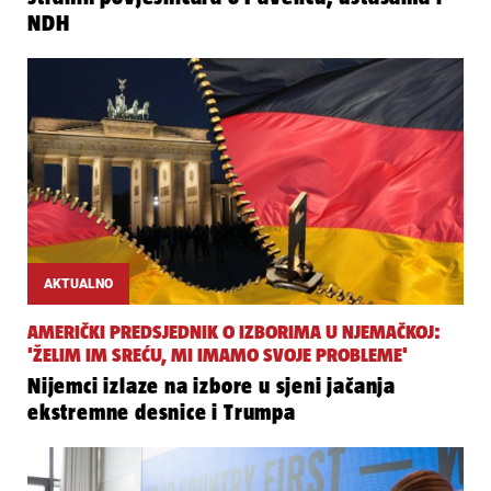
NDH
AKTUALNO
AMERIČKI PREDSJEDNIK O IZBORIMA U NJEMAČKOJ:
'ŽELIM IM SREĆU, MI IMAMO SVOJE PROBLEME'
Nijemci izlaze na izbore u sjeni jačanja
ekstremne desnice i Trumpa