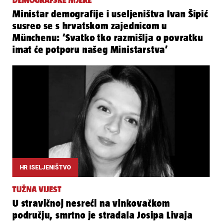
DEMOGRAFSKE MJERE
Ministar demografije i useljeništva Ivan Šipić
susreo se s hrvatskom zajednicom u
Münchenu: ‘Svatko tko razmišlja o povratku
imat će potporu našeg Ministarstva’
HR ISELJENIŠTVO
TUŽNA VIJEST
U stravičnoj nesreći na vinkovačkom
području, smrtno je stradala Josipa Livaja