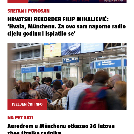
SRETAN I PONOSAN
HRVATSKI REKORDER FILIP MIHALJEVIĆ:
‘Hvala, Münchenu. Za ovo sam naporno radio
cijelu godinu i isplatilo se’
ISELJENIČKI INFO
NA PET SATI
Aerodrom u Münchenu otkazao 36 letova
zbog štrajka radnika