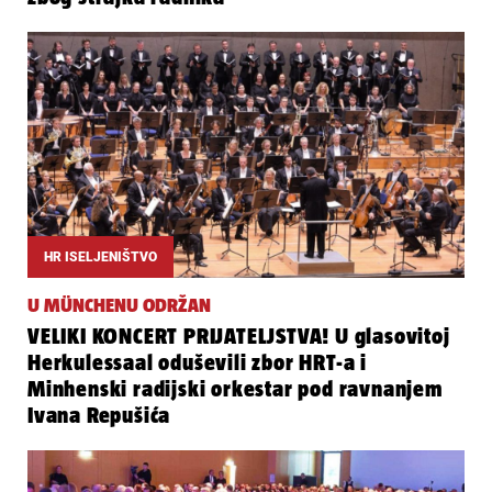
HR ISELJENIŠTVO
U MÜNCHENU ODRŽAN
VELIKI KONCERT PRIJATELJSTVA! U glasovitoj
Herkulessaal oduševili zbor HRT-a i
Minhenski radijski orkestar pod ravnanjem
Ivana Repušića