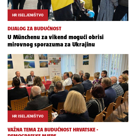
HR ISELJENIŠTVO
DIJALOG ZA BUDUĆNOST
U Münchenu za vikend mogući obrisi
mirovnog sporazuma za Ukrajinu
HR ISELJENIŠTVO
VAŽNA TEMA ZA BUDUĆNOST HRVATSKE -