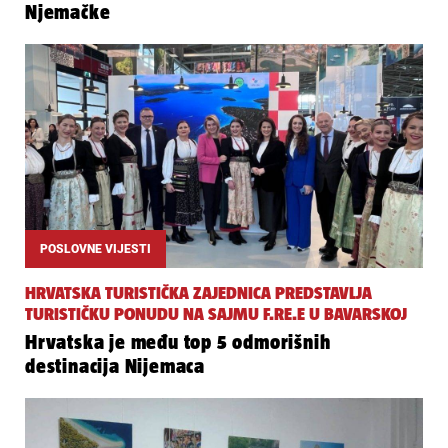
Njemačke
POSLOVNE VIJESTI
HRVATSKA TURISTIČKA ZAJEDNICA PREDSTAVLJA
TURISTIČKU PONUDU NA SAJMU F.RE.E U BAVARSKOJ
Hrvatska je među top 5 odmorišnih
destinacija Nijemaca