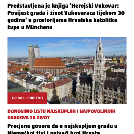
Predstavljena je knjiga ‘Herojski Vukovar:
Povijest grada i život Vukovaraca tijekom 30
godina’ u prostorijama Hrvatske katoličke
župe u Münchenu
HR ISELJENIŠTVO
DONOSIMO LISTU NAJSKUPLJIH I NAJPOVOLJNIJIH
GRADOVA ZA ŽIVOT
Procjene govore da u najskupljem gradu u
Njemačkoj živi i najveći broj Hrvata