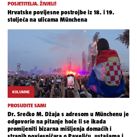
POSJETITELJA. ŽIVJELI!
Hrvatske povijesne postrojbe iz 18. i 19.
stoljeća na ulicama Münchena
KOLUMNE
PROSUDITE SAMI
Dr. Srećko M. Džaja s adresom u Münchenu je
odgovorio na pitanje hoće li se ikada
promijeniti bizarna mišljenja domaćih i
stranih povjesničara o Paveliću, ustašama i