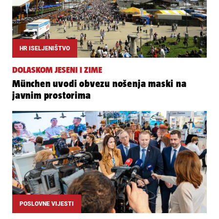
HR ISELJENIŠTVO
DOLASKOM JESENI I ZIME
München uvodi obvezu nošenja maski na
javnim prostorima
POSLOVNE VIJESTI