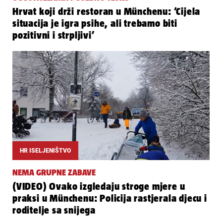
Hrvat koji drži restoran u Münchenu: ‘Cijela
situacija je igra psihe, ali trebamo biti
pozitivni i strpljivi’
HR ISELJENIŠTVO
NEMA GRUPNE ZABAVE
(VIDEO) Ovako izgledaju stroge mjere u
praksi u Münchenu: Policija rastjerala djecu i
roditelje sa snijega