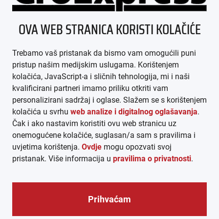
ÜBER UNS
OVA WEB STRANICA KORISTI KOLAČIĆE
IMPRESSUM
Trebamo vaš pristanak da bismo vam omogućili puni
AGB
pristup našim medijskim uslugama. Korištenjem
kolačića, JavaScript-a i sličnih tehnologija, mi i naši
DATENSCHUTZ
kvalificirani partneri imamo priliku otkriti vam
personalizirani sadržaj i oglase. Slažem se s korištenjem
MEDIADATEN
kolačića u svrhu
web analize i digitalnog oglašavanja
.
Čak i ako nastavim koristiti ovu web stranicu uz
ARHIVA (PDF)
onemogućene kolačiće, suglasan/a sam s pravilima i
uvjetima korištenja.
Ovdje
mogu opozvati svoj
pristanak. Više informacija u
pravilima o privatnosti
.
Prihvaćam