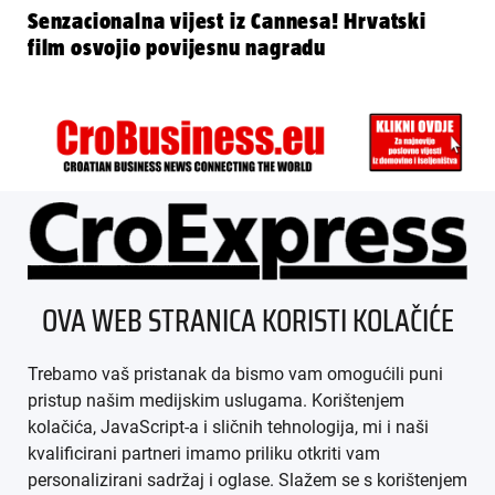
Senzacionalna vijest iz Cannesa! Hrvatski
film osvojio povijesnu nagradu
ÜBER UNS
OVA WEB STRANICA KORISTI KOLAČIĆE
IMPRESSUM
Trebamo vaš pristanak da bismo vam omogućili puni
AGB
pristup našim medijskim uslugama. Korištenjem
kolačića, JavaScript-a i sličnih tehnologija, mi i naši
DATENSCHUTZ
kvalificirani partneri imamo priliku otkriti vam
personalizirani sadržaj i oglase. Slažem se s korištenjem
MEDIADATEN