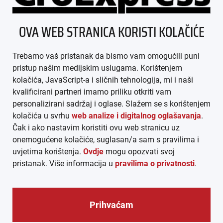
ÜBER UNS
OVA WEB STRANICA KORISTI KOLAČIĆE
IMPRESSUM
Trebamo vaš pristanak da bismo vam omogućili puni
AGB
pristup našim medijskim uslugama. Korištenjem
kolačića, JavaScript-a i sličnih tehnologija, mi i naši
DATENSCHUTZ
kvalificirani partneri imamo priliku otkriti vam
personalizirani sadržaj i oglase. Slažem se s korištenjem
MEDIADATEN
kolačića u svrhu
web analize i digitalnog oglašavanja
.
Čak i ako nastavim koristiti ovu web stranicu uz
ARHIVA (PDF)
onemogućene kolačiće, suglasan/a sam s pravilima i
uvjetima korištenja.
Ovdje
mogu opozvati svoj
pristanak. Više informacija u
pravilima o privatnosti
.
Prihvaćam