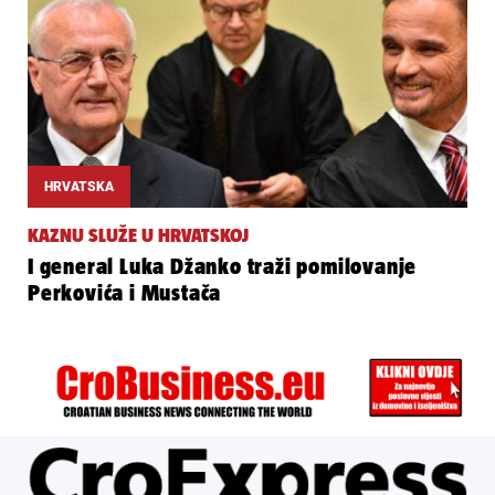
HRVATSKA
KAZNU SLUŽE U HRVATSKOJ
I general Luka Džanko traži pomilovanje
Perkovića i Mustača