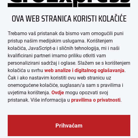
ÜBER UNS
OVA WEB STRANICA KORISTI KOLAČIĆE
IMPRESSUM
Trebamo vaš pristanak da bismo vam omogućili puni
AGB
pristup našim medijskim uslugama. Korištenjem
kolačića, JavaScript-a i sličnih tehnologija, mi i naši
DATENSCHUTZ
kvalificirani partneri imamo priliku otkriti vam
personalizirani sadržaj i oglase. Slažem se s korištenjem
MEDIADATEN
kolačića u svrhu
web analize i digitalnog oglašavanja
.
Čak i ako nastavim koristiti ovu web stranicu uz
ARHIVA (PDF)
onemogućene kolačiće, suglasan/a sam s pravilima i
uvjetima korištenja.
Ovdje
mogu opozvati svoj
pristanak. Više informacija u
pravilima o privatnosti
.
Prihvaćam