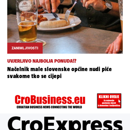
ZANIMLJIVOSTI
UVJERLJIVO NAJBOLJA PONUDA!?
Načelnik male slovenske općine nudi piće
svakome tko se cijepi