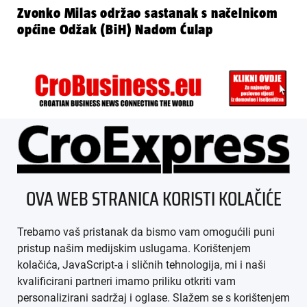
Zvonko Milas održao sastanak s načelnicom
općine Odžak (BiH) Nadom Ćulap
ÜBER UNS
OVA WEB STRANICA KORISTI KOLAČIĆE
IMPRESSUM
Trebamo vaš pristanak da bismo vam omogućili puni
AGB
pristup našim medijskim uslugama. Korištenjem
kolačića, JavaScript-a i sličnih tehnologija, mi i naši
DATENSCHUTZ
kvalificirani partneri imamo priliku otkriti vam
personalizirani sadržaj i oglase. Slažem se s korištenjem
MEDIADATEN