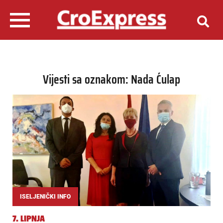
Vijesti sa oznakom: Nada Ćulap
ISELJENIČKI INFO
7. LIPNJA