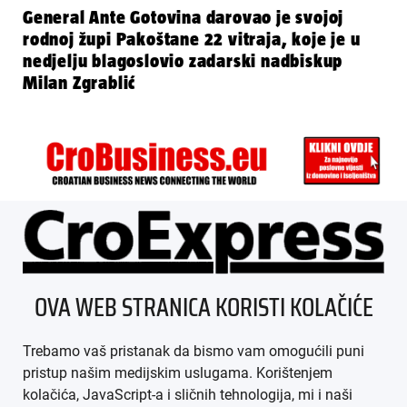
General Ante Gotovina darovao je svojoj
rodnoj župi Pakoštane 22 vitraja, koje je u
nedjelju blagoslovio zadarski nadbiskup
Milan Zgrablić
ÜBER UNS
OVA WEB STRANICA KORISTI KOLAČIĆE
IMPRESSUM
Trebamo vaš pristanak da bismo vam omogućili puni
AGB
pristup našim medijskim uslugama. Korištenjem
kolačića, JavaScript-a i sličnih tehnologija, mi i naši
DATENSCHUTZ