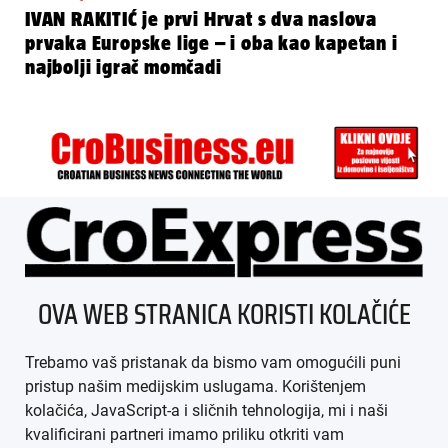
IVAN RAKITIĆ je prvi Hrvat s dva naslova
prvaka Europske lige – i oba kao kapetan i
najbolji igrač momčadi
ÜBER UNS
OVA WEB STRANICA KORISTI KOLAČIĆE
IMPRESSUM
Trebamo vaš pristanak da bismo vam omogućili puni
AGB
pristup našim medijskim uslugama. Korištenjem
kolačića, JavaScript-a i sličnih tehnologija, mi i naši
DATENSCHUTZ
kvalificirani partneri imamo priliku otkriti vam