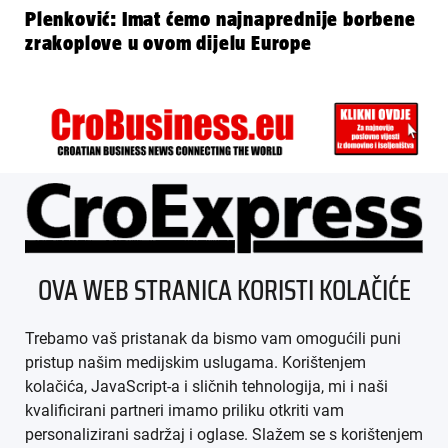
Plenković: Imat ćemo najnaprednije borbene
zrakoplove u ovom dijelu Europe
ÜBER UNS
OVA WEB STRANICA KORISTI KOLAČIĆE
IMPRESSUM
Trebamo vaš pristanak da bismo vam omogućili puni
AGB
pristup našim medijskim uslugama. Korištenjem
kolačića, JavaScript-a i sličnih tehnologija, mi i naši
DATENSCHUTZ
kvalificirani partneri imamo priliku otkriti vam
personalizirani sadržaj i oglase. Slažem se s korištenjem
MEDIADATEN