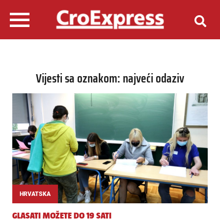
Vijesti sa oznakom: najveći odaziv
HRVATSKA
GLASATI MOŽETE DO 19 SATI