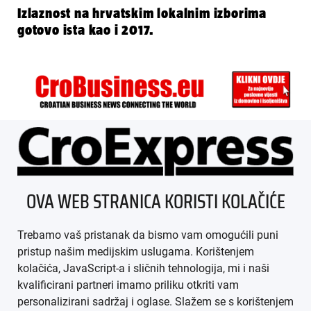
Izlaznost na hrvatskim lokalnim izborima
gotovo ista kao i 2017.
ÜBER UNS
OVA WEB STRANICA KORISTI KOLAČIĆE
IMPRESSUM
Trebamo vaš pristanak da bismo vam omogućili puni
AGB
pristup našim medijskim uslugama. Korištenjem
kolačića, JavaScript-a i sličnih tehnologija, mi i naši
DATENSCHUTZ
kvalificirani partneri imamo priliku otkriti vam
personalizirani sadržaj i oglase. Slažem se s korištenjem
MEDIADATEN