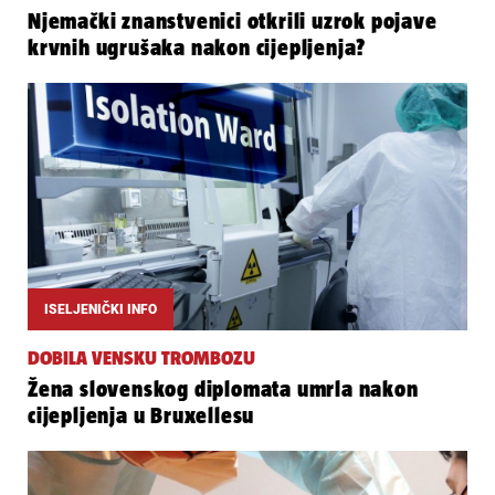
Njemački znanstvenici otkrili uzrok pojave
krvnih ugrušaka nakon cijepljenja?
ISELJENIČKI INFO
DOBILA VENSKU TROMBOZU
Žena slovenskog diplomata umrla nakon
cijepljenja u Bruxellesu