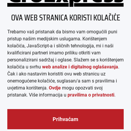
ÜBER UNS
OVA WEB STRANICA KORISTI KOLAČIĆE
IMPRESSUM
Trebamo vaš pristanak da bismo vam omogućili puni
AGB
pristup našim medijskim uslugama. Korištenjem
kolačića, JavaScript-a i sličnih tehnologija, mi i naši
DATENSCHUTZ
kvalificirani partneri imamo priliku otkriti vam
personalizirani sadržaj i oglase. Slažem se s korištenjem
MEDIADATEN
kolačića u svrhu
web analize i digitalnog oglašavanja
.
Čak i ako nastavim koristiti ovu web stranicu uz
ARHIVA (PDF)
onemogućene kolačiće, suglasan/a sam s pravilima i
uvjetima korištenja.
Ovdje
mogu opozvati svoj
pristanak. Više informacija u
pravilima o privatnosti
.
Prihvaćam