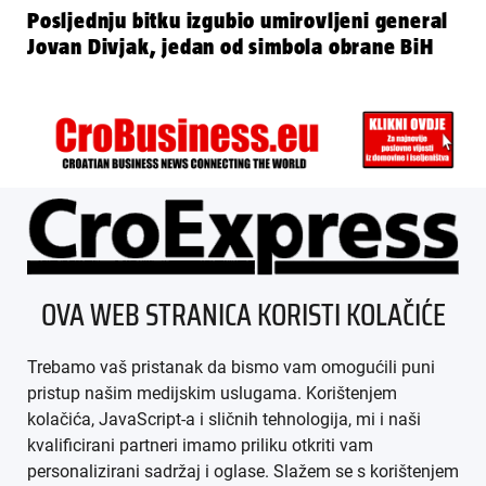
Posljednju bitku izgubio umirovljeni general
Jovan Divjak, jedan od simbola obrane BiH
ÜBER UNS
OVA WEB STRANICA KORISTI KOLAČIĆE
IMPRESSUM
Trebamo vaš pristanak da bismo vam omogućili puni
AGB
pristup našim medijskim uslugama. Korištenjem
kolačića, JavaScript-a i sličnih tehnologija, mi i naši
DATENSCHUTZ
kvalificirani partneri imamo priliku otkriti vam
personalizirani sadržaj i oglase. Slažem se s korištenjem
MEDIADATEN