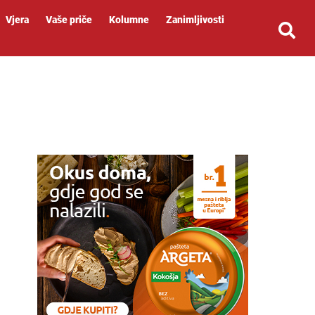
Vjera
Vaše priče
Kolumne
Zanimljivosti