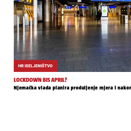
HR ISELJENIŠTVO
LOCKDOWN BIS APRIL?
Njemačka vlada planira produljenje mjera i nakon