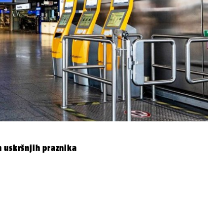
 uskršnjih praznika