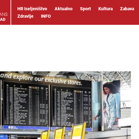
HR Iseljeništvo
Aktualno
Sport
Kultura
Zabava
IANS
Zdravlje
INFO
OAD