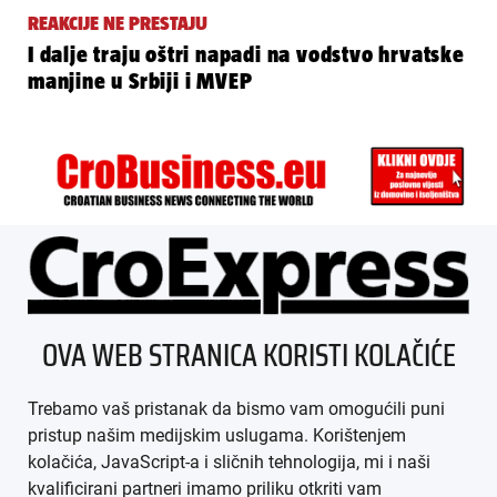
REAKCIJE NE PRESTAJU
I dalje traju oštri napadi na vodstvo hrvatske
manjine u Srbiji i MVEP
ÜBER UNS
OVA WEB STRANICA KORISTI KOLAČIĆE
IMPRESSUM
Trebamo vaš pristanak da bismo vam omogućili puni
AGB
pristup našim medijskim uslugama. Korištenjem
kolačića, JavaScript-a i sličnih tehnologija, mi i naši
DATENSCHUTZ
kvalificirani partneri imamo priliku otkriti vam