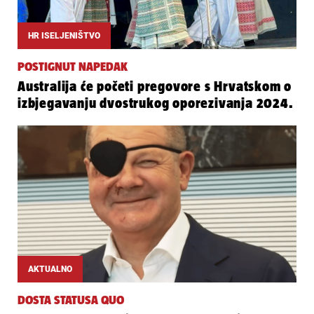
HR ISELJENIŠTVO
POSTIGNUT NAPEDAK
Australija će početi pregovore s Hrvatskom o
izbjegavanju dvostrukog oporezivanja 2024.
AKTUALNO
DOSTA STATUSA QUO