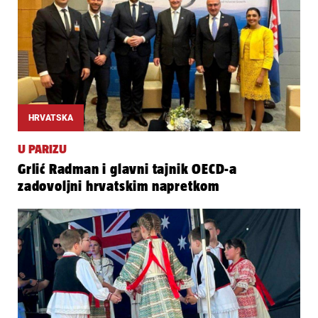
HRVATSKA
U PARIZU
Grlić Radman i glavni tajnik OECD-a
zadovoljni hrvatskim napretkom