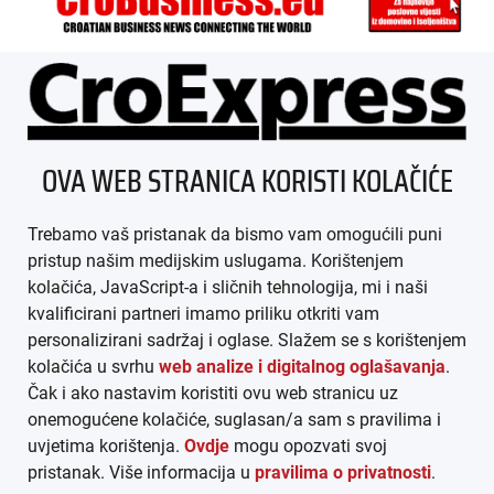
ÜBER UNS
OVA WEB STRANICA KORISTI KOLAČIĆE
IMPRESSUM
Trebamo vaš pristanak da bismo vam omogućili puni
AGB
pristup našim medijskim uslugama. Korištenjem
kolačića, JavaScript-a i sličnih tehnologija, mi i naši
DATENSCHUTZ
kvalificirani partneri imamo priliku otkriti vam
personalizirani sadržaj i oglase. Slažem se s korištenjem
MEDIADATEN
kolačića u svrhu
web analize i digitalnog oglašavanja
.
Čak i ako nastavim koristiti ovu web stranicu uz
ARHIVA (PDF)
onemogućene kolačiće, suglasan/a sam s pravilima i
uvjetima korištenja.
Ovdje
mogu opozvati svoj
pristanak. Više informacija u
pravilima o privatnosti
.