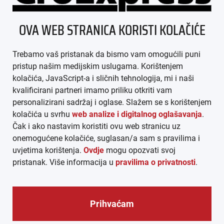
ÜBER UNS
OVA WEB STRANICA KORISTI KOLAČIĆE
IMPRESSUM
Trebamo vaš pristanak da bismo vam omogućili puni
AGB
pristup našim medijskim uslugama. Korištenjem
kolačića, JavaScript-a i sličnih tehnologija, mi i naši
DATENSCHUTZ
kvalificirani partneri imamo priliku otkriti vam
personalizirani sadržaj i oglase. Slažem se s korištenjem
MEDIADATEN
kolačića u svrhu
web analize i digitalnog oglašavanja
.
Čak i ako nastavim koristiti ovu web stranicu uz
ARHIVA (PDF)
onemogućene kolačiće, suglasan/a sam s pravilima i
uvjetima korištenja.
Ovdje
mogu opozvati svoj
pristanak. Više informacija u
pravilima o privatnosti
.
Prihvaćam