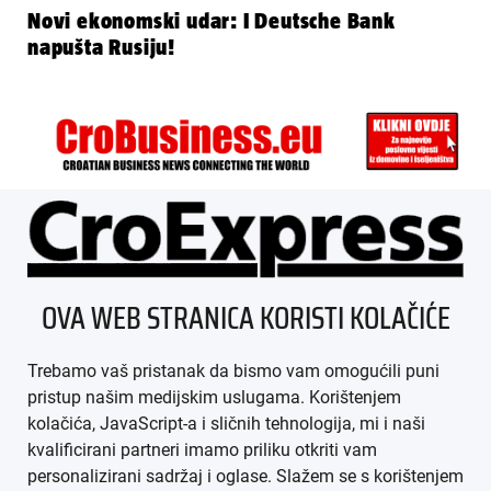
Novi ekonomski udar: I Deutsche Bank
napušta Rusiju!
ÜBER UNS
OVA WEB STRANICA KORISTI KOLAČIĆE
IMPRESSUM
Trebamo vaš pristanak da bismo vam omogućili puni
AGB
pristup našim medijskim uslugama. Korištenjem
kolačića, JavaScript-a i sličnih tehnologija, mi i naši
DATENSCHUTZ
kvalificirani partneri imamo priliku otkriti vam
personalizirani sadržaj i oglase. Slažem se s korištenjem
MEDIADATEN