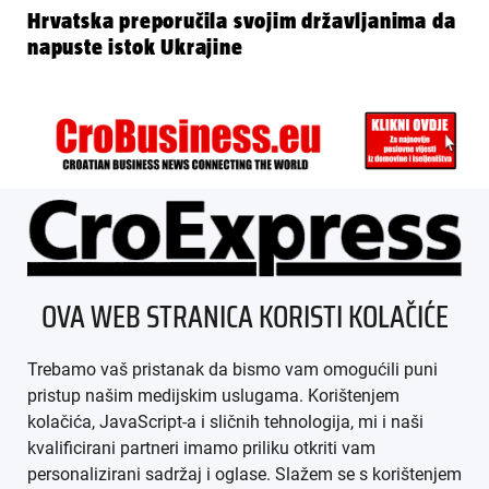
Hrvatska preporučila svojim državljanima da
napuste istok Ukrajine
ÜBER UNS
OVA WEB STRANICA KORISTI KOLAČIĆE
IMPRESSUM
Trebamo vaš pristanak da bismo vam omogućili puni
AGB
pristup našim medijskim uslugama. Korištenjem
kolačića, JavaScript-a i sličnih tehnologija, mi i naši
DATENSCHUTZ
kvalificirani partneri imamo priliku otkriti vam
personalizirani sadržaj i oglase. Slažem se s korištenjem
MEDIADATEN