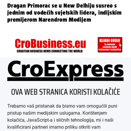
Dragan Primorac se u New Delhiju susreo s
jednim od vodećih svjetskih lidera, indijskim
premijerom Narendrom Modijem
ÜBER UNS
OVA WEB STRANICA KORISTI KOLAČIĆE
IMPRESSUM
Trebamo vaš pristanak da bismo vam omogućili puni
AGB
pristup našim medijskim uslugama. Korištenjem
kolačića, JavaScript-a i sličnih tehnologija, mi i naši
DATENSCHUTZ
kvalificirani partneri imamo priliku otkriti vam