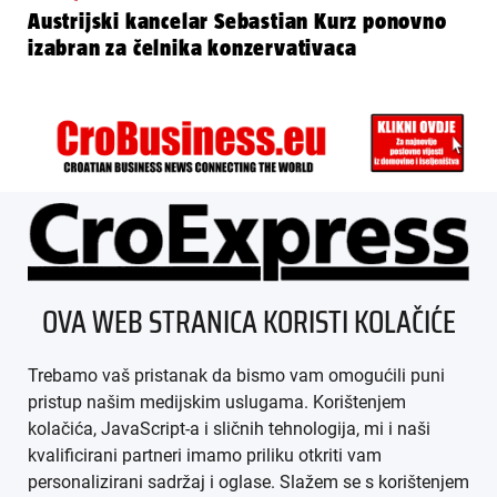
Austrijski kancelar Sebastian Kurz ponovno
izabran za čelnika konzervativaca
ÜBER UNS
OVA WEB STRANICA KORISTI KOLAČIĆE
IMPRESSUM
Trebamo vaš pristanak da bismo vam omogućili puni
AGB
pristup našim medijskim uslugama. Korištenjem
kolačića, JavaScript-a i sličnih tehnologija, mi i naši
DATENSCHUTZ
kvalificirani partneri imamo priliku otkriti vam
personalizirani sadržaj i oglase. Slažem se s korištenjem
MEDIADATEN