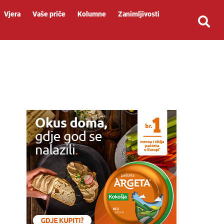
Vjera
Vaše priče
Kolumne
Zanimljivosti