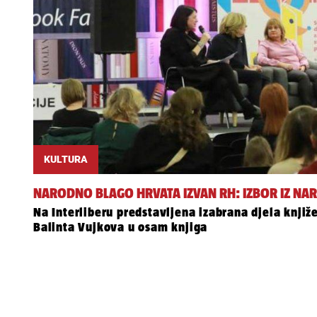
KULTURA
NARODNO BLAGO HRVATA IZVAN RH: IZBOR IZ NA
Na Interliberu predstavljena izabrana djela knjiž
Balinta Vujkova u osam knjiga