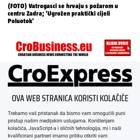
(FOTO) Vatrogasci se hrvaju s požarom u
centru Zadra; ‘Ugrožen praktički cijeli
Poluotok’
ÜBER UNS
OVA WEB STRANICA KORISTI KOLAČIĆE
IMPRESSUM
Trebamo vaš pristanak da bismo vam omogućili puni
AGB
pristup našim medijskim uslugama. Korištenjem
kolačića, JavaScript-a i sličnih tehnologija, mi i naši
DATENSCHUTZ
kvalificirani partneri imamo priliku otkriti vam