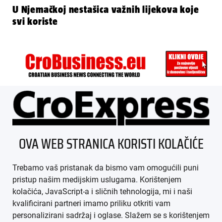
U Njemačkoj nestašica važnih lijekova koje
svi koriste
ÜBER UNS
OVA WEB STRANICA KORISTI KOLAČIĆE
IMPRESSUM
Trebamo vaš pristanak da bismo vam omogućili puni
AGB
pristup našim medijskim uslugama. Korištenjem
kolačića, JavaScript-a i sličnih tehnologija, mi i naši
DATENSCHUTZ
kvalificirani partneri imamo priliku otkriti vam
personalizirani sadržaj i oglase. Slažem se s korištenjem
MEDIADATEN