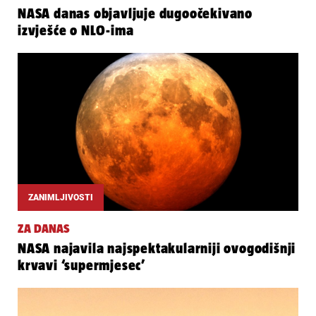
NASA danas objavljuje dugoočekivano
izvješće o NLO-ima
ZANIMLJIVOSTI
ZA DANAS
NASA najavila najspektakularniji ovogodišnji
krvavi ‘supermjesec’