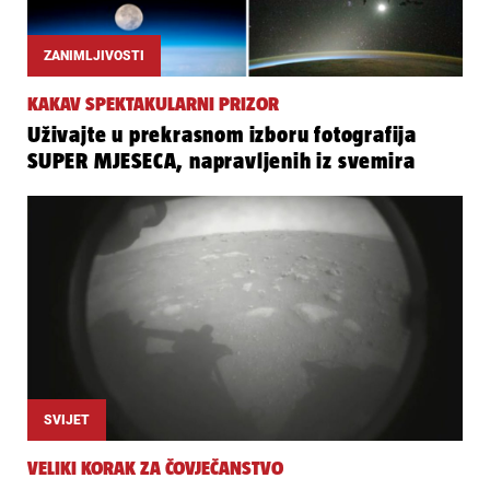
ZANIMLJIVOSTI
KAKAV SPEKTAKULARNI PRIZOR
Uživajte u prekrasnom izboru fotografija
SUPER MJESECA, napravljenih iz svemira
SVIJET
VELIKI KORAK ZA ČOVJEČANSTVO