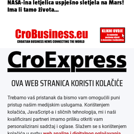
NASA-ina letjelica uspješno sletjela na Mars!
Ima li tamo života…
ÜBER UNS
OVA WEB STRANICA KORISTI KOLAČIĆE
IMPRESSUM
Trebamo vaš pristanak da bismo vam omogućili puni
AGB
pristup našim medijskim uslugama. Korištenjem
kolačića, JavaScript-a i sličnih tehnologija, mi i naši
DATENSCHUTZ
kvalificirani partneri imamo priliku otkriti vam
personalizirani sadržaj i oglase. Slažem se s korištenjem
MEDIADATEN
kolačića u svrhu
web analize i digitalnog oglašavanja
.