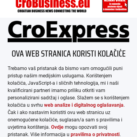
ÜBER UNS
OVA WEB STRANICA KORISTI KOLAČIĆE
IMPRESSUM
Trebamo vaš pristanak da bismo vam omogućili puni
AGB
pristup našim medijskim uslugama. Korištenjem
kolačića, JavaScript-a i sličnih tehnologija, mi i naši
DATENSCHUTZ
kvalificirani partneri imamo priliku otkriti vam
personalizirani sadržaj i oglase. Slažem se s korištenjem
MEDIADATEN
kolačića u svrhu
web analize i digitalnog oglašavanja
.
Čak i ako nastavim koristiti ovu web stranicu uz
ARHIVA (PDF)
onemogućene kolačiće, suglasan/a sam s pravilima i
uvjetima korištenja.
Ovdje
mogu opozvati svoj
pristanak. Više informacija u
pravilima o privatnosti
.