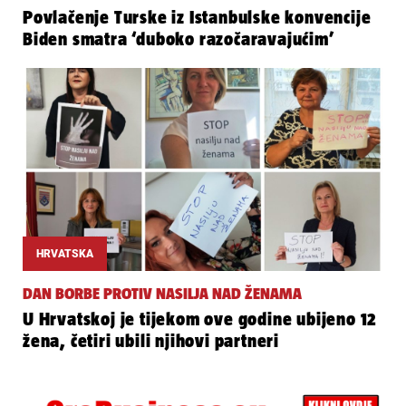
Povlačenje Turske iz Istanbulske konvencije
Biden smatra ‘duboko razočaravajućim’
HRVATSKA
DAN BORBE PROTIV NASILJA NAD ŽENAMA
U Hrvatskoj je tijekom ove godine ubijeno 12
žena, četiri ubili njihovi partneri