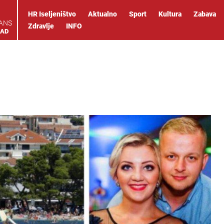
HR Iseljeništvo
Aktualno
Sport
Kultura
Zabava
IANS
Zdravlje
INFO
OAD