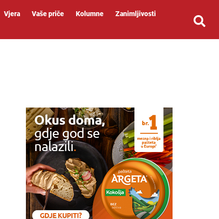
Vjera
Vaše priče
Kolumne
Zanimljivosti