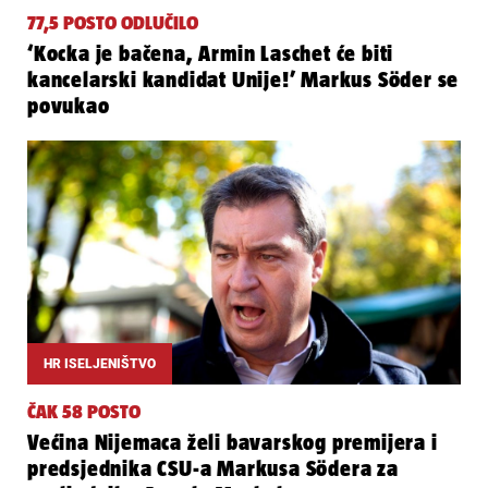
77,5 POSTO ODLUČILO
‘Kocka je bačena, Armin Laschet će biti
kancelarski kandidat Unije!’ Markus Söder se
povukao
HR ISELJENIŠTVO
ČAK 58 POSTO
Većina Nijemaca želi bavarskog premijera i
predsjednika CSU-a Markusa Södera za