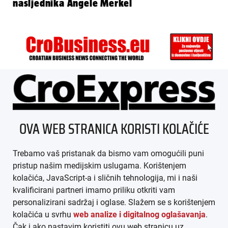
nasljednika Angele Merkel
ÜBER UNS
OVA WEB STRANICA KORISTI KOLAČIĆE
IMPRESSUM
Trebamo vaš pristanak da bismo vam omogućili puni
AGB
pristup našim medijskim uslugama. Korištenjem
kolačića, JavaScript-a i sličnih tehnologija, mi i naši
DATENSCHUTZ
kvalificirani partneri imamo priliku otkriti vam
personalizirani sadržaj i oglase. Slažem se s korištenjem
MEDIADATEN
kolačića u svrhu
web analize i digitalnog oglašavanja
.
Čak i ako nastavim koristiti ovu web stranicu uz