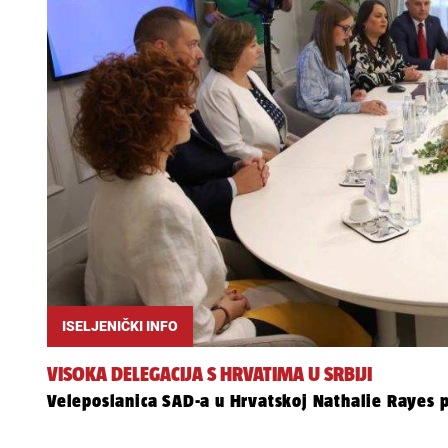
ISELJENIČKI INFO
VISOKA DELEGACIJA S HRVATIMA U SRBIJI
Veleposlanica SAD-a u Hrvatskoj Nathalie Rayes pos