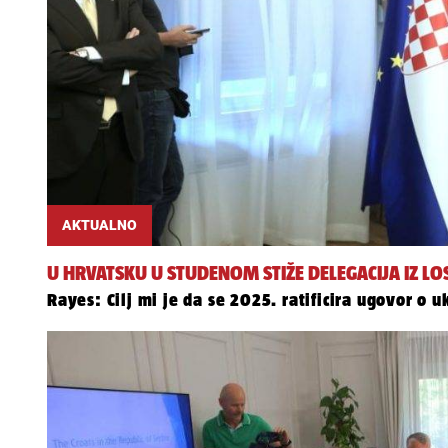
AKTUALNO
U HRVATSKU U STUDENOM STIŽE DELEGACIJA IZ LO
Rayes: Cilj mi je da se 2025. ratificira ugovor o