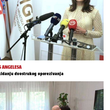
S ANGELESA
 ukidanju dvostrukog oporezivanja