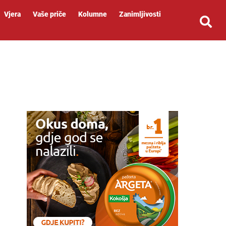
Vjera
Vaše priče
Kolumne
Zanimljivosti