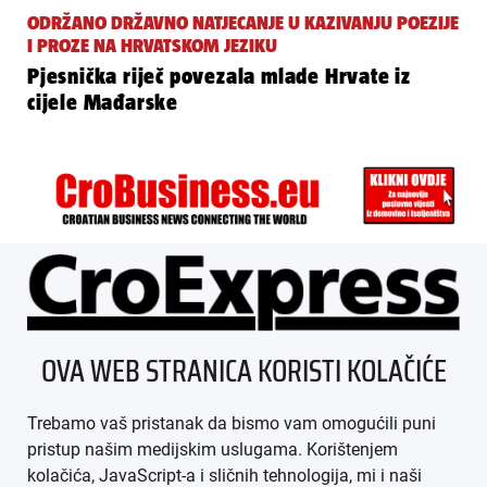
ODRŽANO DRŽAVNO NATJECANJE U KAZIVANJU POEZIJE
I PROZE NA HRVATSKOM JEZIKU
Pjesnička riječ povezala mlade Hrvate iz
cijele Mađarske
ÜBER UNS
OVA WEB STRANICA KORISTI KOLAČIĆE
IMPRESSUM
Trebamo vaš pristanak da bismo vam omogućili puni
AGB
pristup našim medijskim uslugama. Korištenjem
kolačića, JavaScript-a i sličnih tehnologija, mi i naši
DATENSCHUTZ