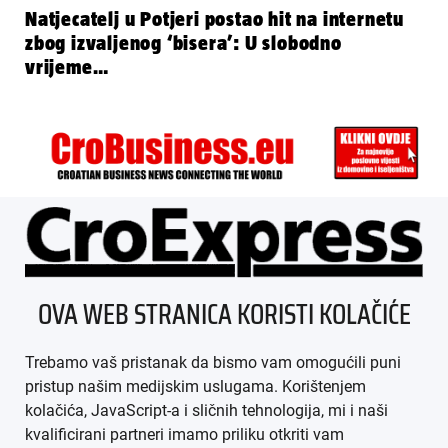
Natjecatelj u Potjeri postao hit na internetu
zbog izvaljenog ‘bisera’: U slobodno
vrijeme…
ÜBER UNS
OVA WEB STRANICA KORISTI KOLAČIĆE
IMPRESSUM
Trebamo vaš pristanak da bismo vam omogućili puni
AGB
pristup našim medijskim uslugama. Korištenjem
kolačića, JavaScript-a i sličnih tehnologija, mi i naši
DATENSCHUTZ
kvalificirani partneri imamo priliku otkriti vam