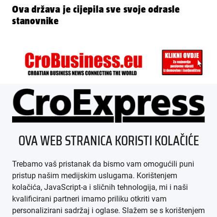
Ova država je cijepila sve svoje odrasle
stanovnike
ÜBER UNS
OVA WEB STRANICA KORISTI KOLAČIĆE
IMPRESSUM
Trebamo vaš pristanak da bismo vam omogućili puni
AGB
pristup našim medijskim uslugama. Korištenjem
kolačića, JavaScript-a i sličnih tehnologija, mi i naši
DATENSCHUTZ
kvalificirani partneri imamo priliku otkriti vam
personalizirani sadržaj i oglase. Slažem se s korištenjem
MEDIADATEN