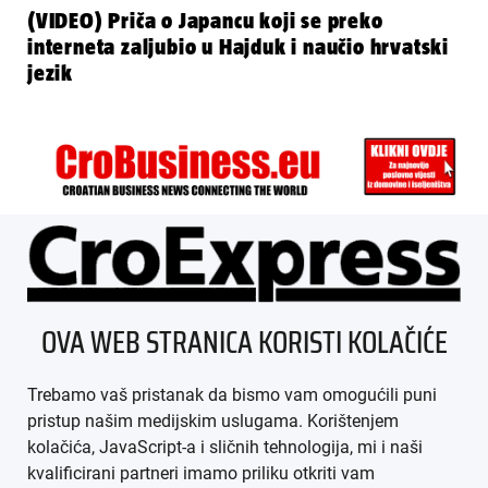
(VIDEO) Priča o Japancu koji se preko
interneta zaljubio u Hajduk i naučio hrvatski
jezik
ÜBER UNS
OVA WEB STRANICA KORISTI KOLAČIĆE
IMPRESSUM
Trebamo vaš pristanak da bismo vam omogućili puni
AGB
pristup našim medijskim uslugama. Korištenjem
kolačića, JavaScript-a i sličnih tehnologija, mi i naši
DATENSCHUTZ
kvalificirani partneri imamo priliku otkriti vam