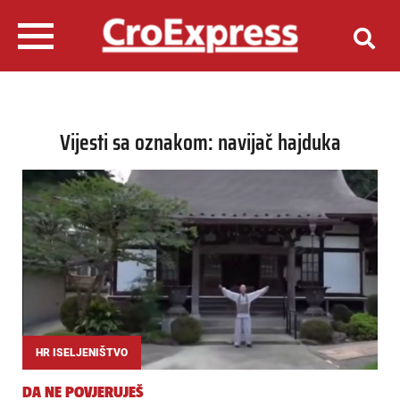
Vijesti sa oznakom: navijač hajduka
HR ISELJENIŠTVO
DA NE POVJERUJEŠ