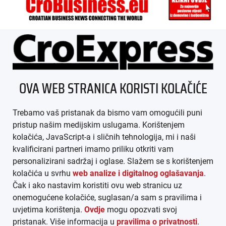
ÜBER UNS
OVA WEB STRANICA KORISTI KOLAČIĆE
IMPRESSUM
Trebamo vaš pristanak da bismo vam omogućili puni
AGB
pristup našim medijskim uslugama. Korištenjem
kolačića, JavaScript-a i sličnih tehnologija, mi i naši
DATENSCHUTZ
kvalificirani partneri imamo priliku otkriti vam
personalizirani sadržaj i oglase. Slažem se s korištenjem
MEDIADATEN
kolačića u svrhu
web analize i digitalnog oglašavanja
.
Čak i ako nastavim koristiti ovu web stranicu uz
ARHIVA (PDF)
onemogućene kolačiće, suglasan/a sam s pravilima i
uvjetima korištenja.
Ovdje
mogu opozvati svoj
pristanak. Više informacija u
pravilima o privatnosti
.