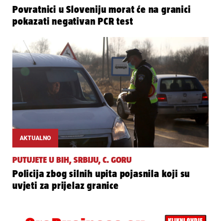
Povratnici u Sloveniju morat će na granici
pokazati negativan PCR test
AKTUALNO
PUTUJETE U BIH, SRBIJU, C. GORU
Policija zbog silnih upita pojasnila koji su
uvjeti za prijelaz granice